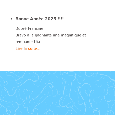
Bonne Année 2025 !!!!
Dupré Francine
Bravo à la gagnante une magnifique et
remuante Uta
Lire la suite...
Le club canin de Loon Plage, mieux comprendre votre
chien, améliorer le quotidien au sein de la famille.
Idéalement situés entre Gravelines et Dunkerque, nos
terrains d’éducation, tous clôturés et sécurisés sont
implantés sur un site de plus de 5000 m2,
1095 route de Mardyck à Loon plage.