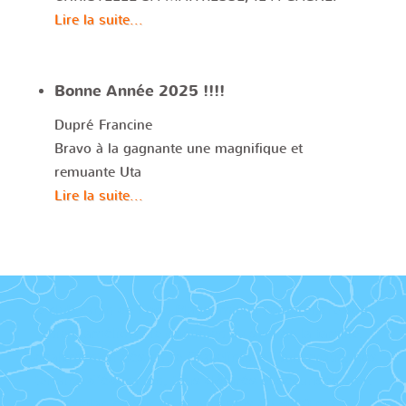
Lire la suite...
Bonne Année 2025 !!!!
Dupré Francine
Bravo à la gagnante une magnifique et
remuante Uta
Lire la suite...
Le club canin de Loon Plage, mieux comprendre votre
chien, améliorer le quotidien au sein de la famille.
Idéalement situés entre Gravelines et Dunkerque, nos
terrains d’éducation, tous clôturés et sécurisés sont
implantés sur un site de plus de 5000 m2,