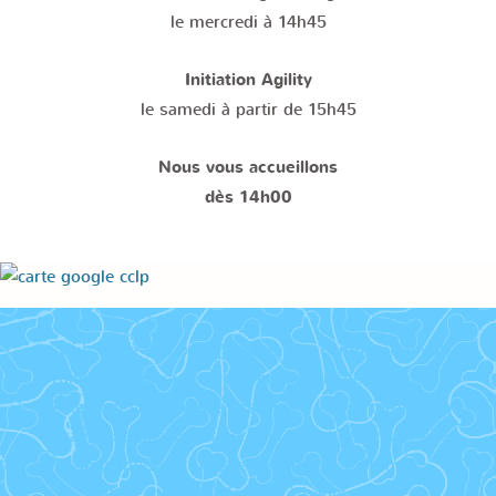
le mercredi à 14h45
Initiation Agility
le samedi à partir de 15h45
Nous vous accueillons
dès 14h00
Le club canin de Loon Plage, mieux comprendre votre
chien, améliorer le quotidien au sein de la famille.
Idéalement situés entre Gravelines et Dunkerque, nos
terrains d’éducation, tous clôturés et sécurisés sont
implantés sur un site de plus de 5000 m2,
1095 route de Mardyck à Loon plage.