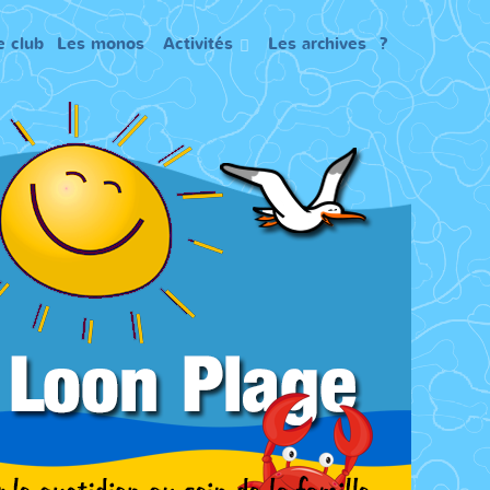
e club
Les monos
Activités
Les archives
?