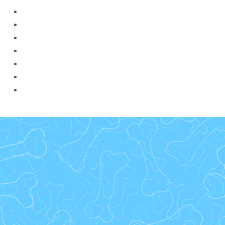
Le club canin de Loon Plage, mieux comprendre votre
chien, améliorer le quotidien au sein de la famille.
Idéalement situés entre Gravelines et Dunkerque, nos
terrains d’éducation, tous clôturés et sécurisés sont
implantés sur un site de plus de 5000 m2,
1095 route de Mardyck à Loon plage.